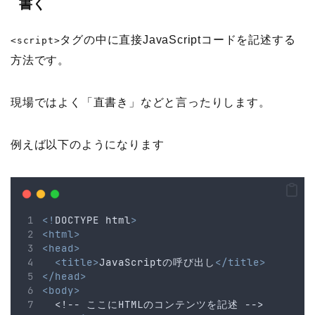
書く
タグの中に直接JavaScriptコードを記述する
<script>
方法です。
現場ではよく「直書き」などと言ったりします。
例えば以下のようになります
<!
DOCTYPE
html
>
<html>
<head>
<title>
JavaScriptの呼び出し
</title>
</head>
<body>
  <!-- ここにHTMLのコンテンツを記述 -->