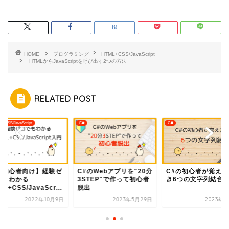
HOME
プログラミング
HTML+CSS/JavaScript
HTMLからJavaScriptを呼び出す2つの方法
RELATED POST
+CSS/JavaScript
C#
C#
超初心者向け】経験ゼ
C#のWebアプリを"20分
C#の初心者が覚える
でもわかる
3STEP"で作って初心者
き6つの文字列結合
ML+CSS/JavaScr...
脱出
2022年10月9日
2023年5月29日
2023年5